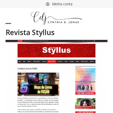
Skip
Minha conta
to
content
Open
Close
Revista Styllus
mobile
mobile
menu
menu